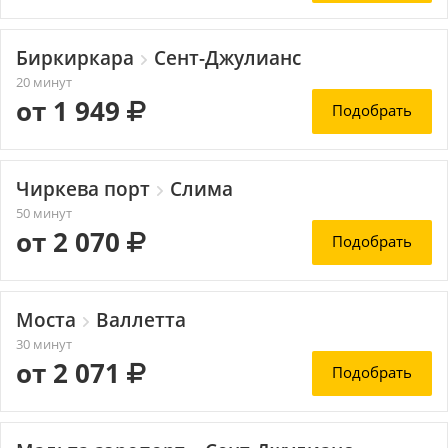
Биркиркара
Сент-Джулианс
20 минут
от 1 949
Подобрать
Чиркева порт
Слима
50 минут
от 2 070
Подобрать
Моста
Валлетта
30 минут
от 2 071
Подобрать