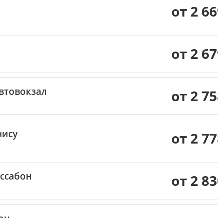
от 2 6
от 2 6
втовокзал
от 2 7
ису
от 2 7
ссабон
от 2 8