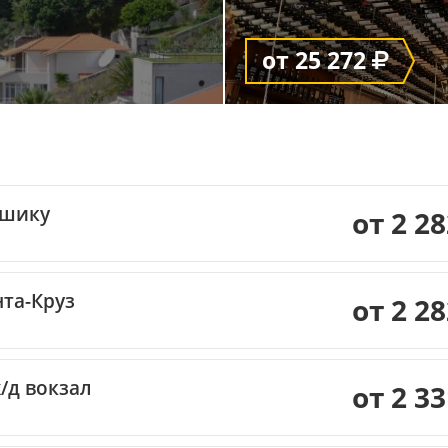
от 25 272
шику
от 2 2
та-Круз
от 2 2
/д вокзал
от 2 3