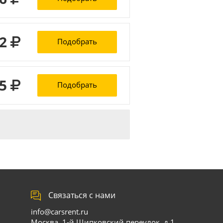
82
Подобрать
95
Подобрать
Связаться с нами
info@carsrent.ru
Москва, 1-й Щипковский переулок, д.1