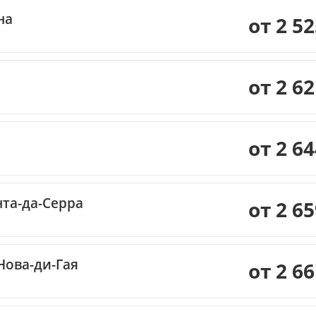
на
от 2 5
от 2 6
от 2 6
та-да-Серра
от 2 6
Нова-ди-Гая
от 2 6