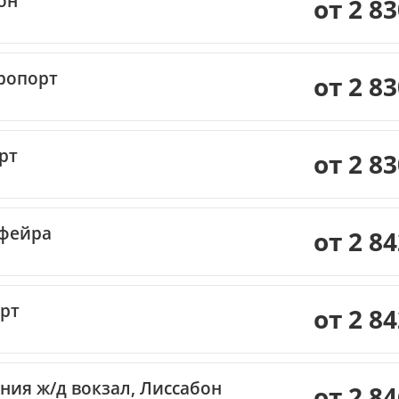
он
от 2 8
ропорт
от 2 8
рт
от 2 8
фейра
от 2 8
рт
от 2 8
ния ж/д вокзал, Лиссабон
от 2 8