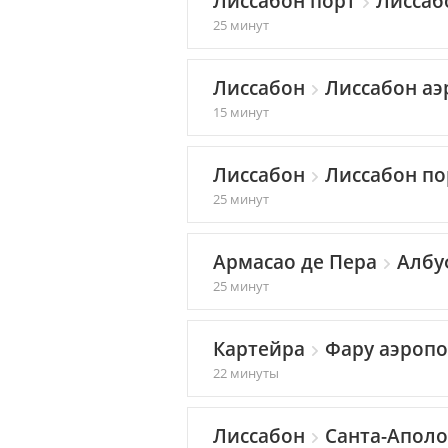
Лиссабон порт
Лиссаб
25 минут
Лиссабон
Лиссабон аэ
15 минут
Лиссабон
Лиссабон по
25 минут
Армасао де Пера
Албу
25 минут
Картейра
Фару аэропо
22 минуты
Лиссабон
Санта-Аполо