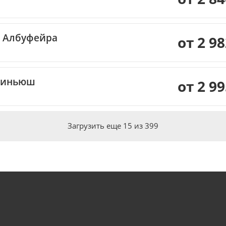
Албуфейра
от 2 9
зиньюш
от 2 9
Загрузить еще
15
из
399