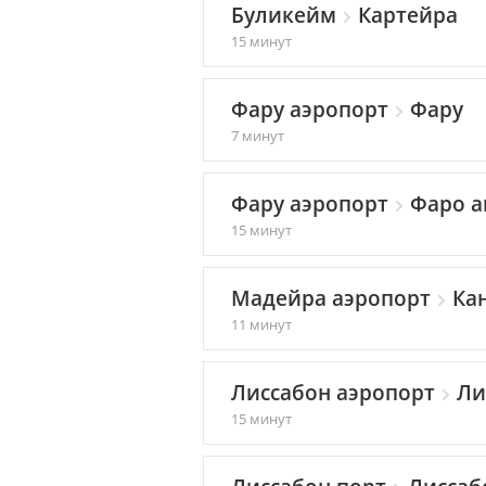
Буликейм
Картейра
15 минут
Фару аэропорт
Фару
7 минут
Фару аэропорт
Фаро а
15 минут
Мадейра аэропорт
Кан
11 минут
Лиссабон аэропорт
Ли
15 минут