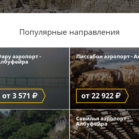
Популярные направления
ару аэропорт -
Лиссабон аэропорт - 
Албуфейра
от 3 571
от 22 922
Севилья аэропорт -
Албуфейра