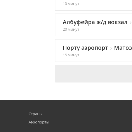
10 минут
Албуфейра ж/д вокзал
20 минут
Порту аэропорт
Мато
15 минут
Страны
Аэропорты