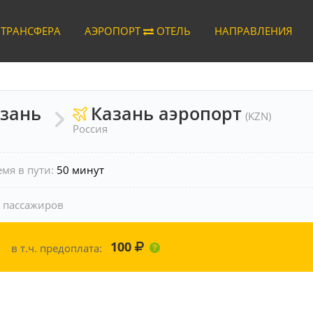
 ТРАНСФЕРА
АЭРОПОРТ
ОТЕЛЬ
НАПРАВЛЕНИЯ
азань
Казань аэропорт
(KZN)
Россия
емя в пути:
50 минут
 пассажиров
100
в т.ч. предоплата: