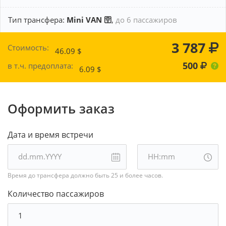
Тип трансфера:
Mini VAN 🛜
,
до 6 пассажиров
3 787
Стоимость:
46.09
$
500
в т.ч. предоплата:
6.09
$
Оформить заказ
Дата и время встречи
Время до трансфера должно быть 25 и более часов.
Количество пассажиров