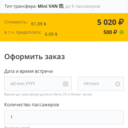
Тип трансфера:
Mini VAN 🛜
,
до 6 пассажиров
5 020
Стоимость:
61.09
$
500
в т.ч. предоплата:
6.09
$
Оформить заказ
Дата и время встречи
Время до трансфера должно быть 25 и более часов.
Количество пассажиров
Включая детей