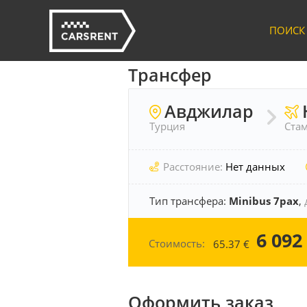
ПОИСК
Трансфер
Авджилар
Турция
Стам
Расстояние:
Нет данных
Тип трансфера:
Minibus 7pax
,
6 092
Стоимость:
65.37
€
Оформить заказ