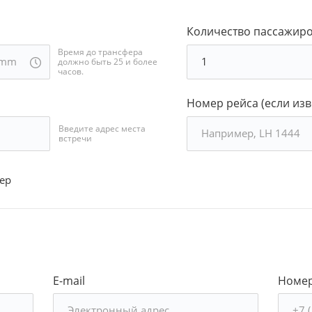
Количество пассажир
Время до трансфера
должно быть 25 и более
часов.
Номер рейса (если изв
Введите адрес места
встречи
ер
E-mail
Номер