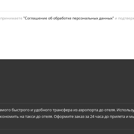
ы принимаете
"Соглашение об обработке персональных данных"
и подтверж
самого быстрого и удобного трансфера из аэропорта до отеля. Использ
ономить на такси до отеля. Оформите заказ за 24 часа до прилета и м