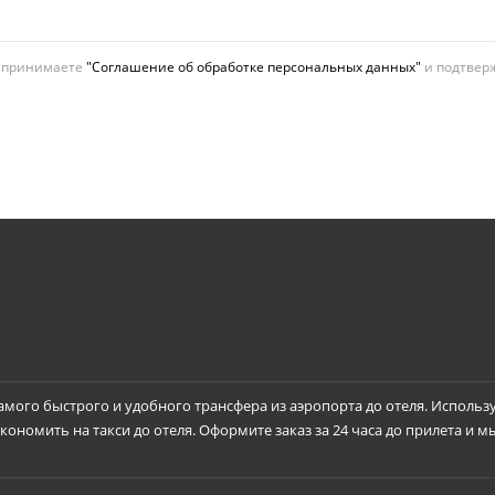
ы принимаете
"Соглашение об обработке персональных данных"
и подтверж
самого быстрого и удобного трансфера из аэропорта до отеля. Использ
ономить на такси до отеля. Оформите заказ за 24 часа до прилета и м