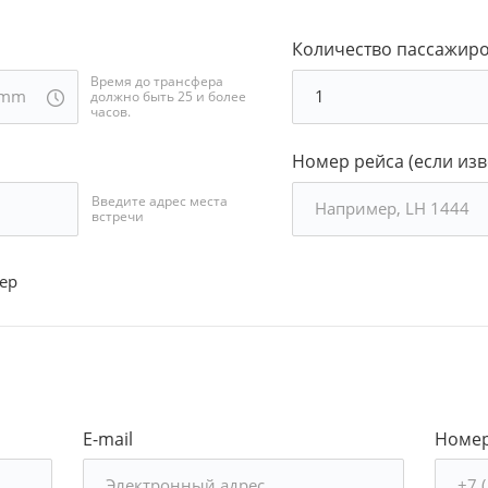
Количество пассажир
Время до трансфера
должно быть 25 и более
часов.
Номер рейса (если изв
Введите адрес места
встречи
ер
E-mail
Номер