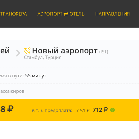
 ТРАНСФЕРА
АЭРОПОРТ
ОТЕЛЬ
НАПРАВЛЕНИЯ
кей
Новый аэропорт
(IST)
Стамбул, Турция
емя в пути:
55 минут
пассажиров
38
712
в т.ч. предоплата:
7.51
€