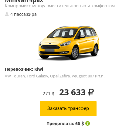
Minivan 4pax
Компромисс между вместительностью и комфортом.
4 пассажира
Перевозчик: Kiwi
VW Touran, Ford Galaxy, Opel Zefira, Peugeot 807 и т.п.
23 633
271 $
Заказать трансфер
Предоплата: 66