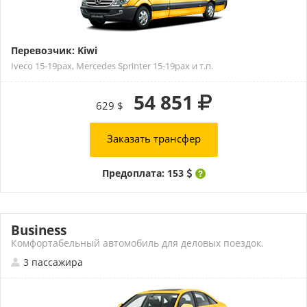
Перевозчик: Kiwi
Iveco 15-19pax, Mercedes Sprinter 15-19pax и т.п.
54 851
629 $
Заказать трансфер
Предоплата: 153
Business
Комфортабельный автомобиль для деловых поездок.
3 пассажира