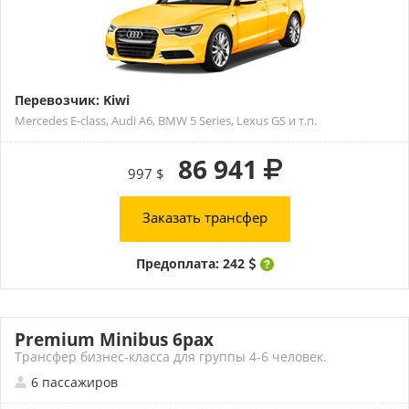
Перевозчик: Kiwi
Mercedes E-class, Audi A6, BMW 5 Series, Lexus GS и т.п.
86 941
997 $
Заказать трансфер
Предоплата: 242
Premium Minibus 6pax
Трансфер бизнес-класса для группы 4-6 человек.
6 пассажиров