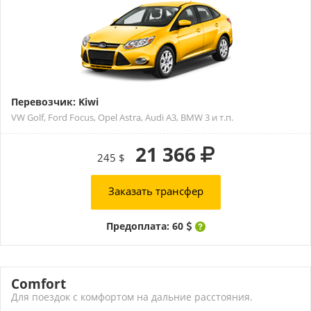
Перевозчик: Kiwi
VW Golf, Ford Focus, Opel Astra, Audi A3, BMW 3 и т.п.
21 366
245 $
Заказать трансфер
Предоплата: 60
Comfort
Для поездок с комфортом на дальние расстояния.