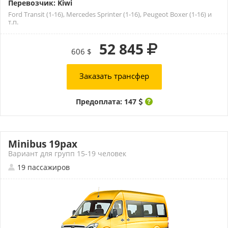
Перевозчик: Kiwi
Ford Transit (1-16), Mercedes Sprinter (1-16), Peugeot Boxer (1-16) и
т.п.
52 845
606 $
Заказать трансфер
Предоплата: 147
Minibus 19pax
Вариант для групп 15-19 человек
19 пассажиров