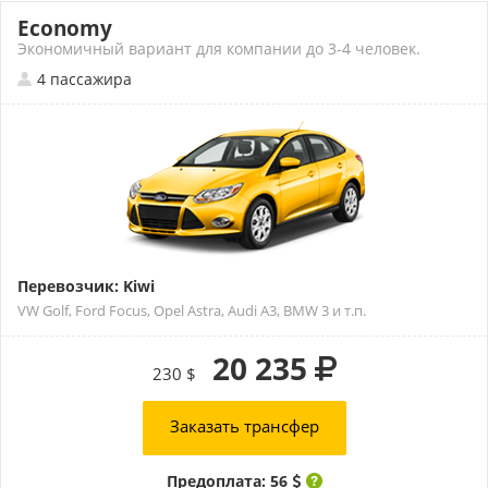
Economy
Экономичный вариант для компании до 3-4 человек.
4 пассажира
Перевозчик: Kiwi
VW Golf, Ford Focus, Opel Astra, Audi A3, BMW 3 и т.п.
20 235
230 $
Заказать трансфер
Предоплата: 56