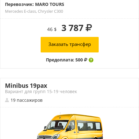
Перевозчик: MARO TOURS
Mercedes E-class, Chrysler C300
3 787
46 $
Заказать трансфер
Предоплата: 500
Minibus 19pax
Вариант для групп 15-19 человек
19 пассажиров