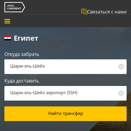
Связаться с нами
Египет
Откуда забрать
Шарм-эль-Шейх
Куда доставить
Шарм-эль-Шейх аэропорт
(
SSH
)
Найти трансфер