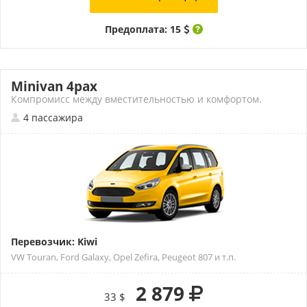
Предоплата: 15
Minivan 4pax
Компромисс между вместительностью и комфортом.
4 пассажира
Перевозчик: Kiwi
VW Touran, Ford Galaxy, Opel Zefira, Peugeot 807 и т.п.
2 879
33 $