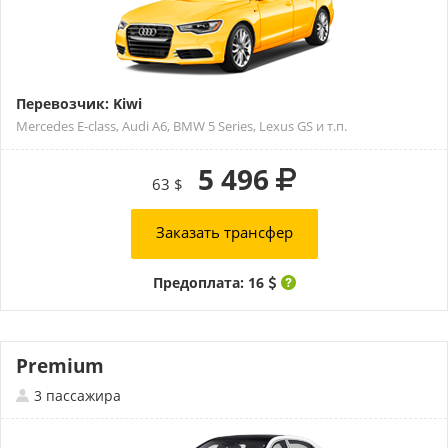
Перевозчик: Kiwi
Mercedes E-class, Audi A6, BMW 5 Series, Lexus GS и т.п.
5 496
63 $
Заказать трансфер
Предоплата: 16
Premium
3 пассажира