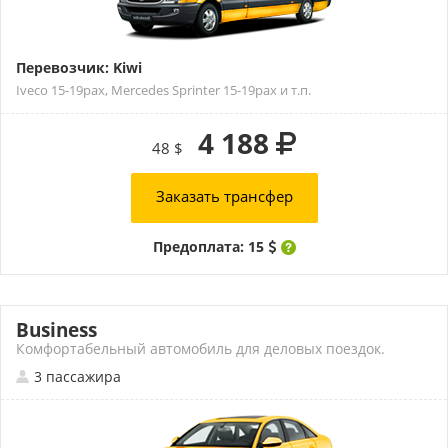
Перевозчик: Kiwi
Iveco 15-19pax, Mercedes Sprinter 15-19pax и т.п.
4 188
48 $
Заказать трансфер
Предоплата: 15
Business
Комфортабельный автомобиль для деловых поездок.
3 пассажира