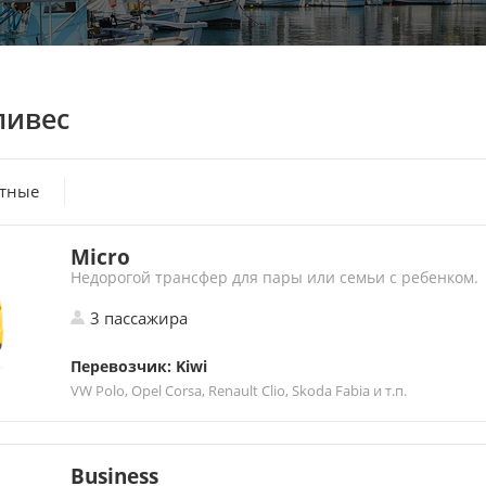
ливес
атные
Micro
Недорогой трансфер для пары или семьи с ребенком.
3 пассажира
Перевозчик: Kiwi
VW Polo, Opel Corsa, Renault Clio, Skoda Fabia и т.п.
Business