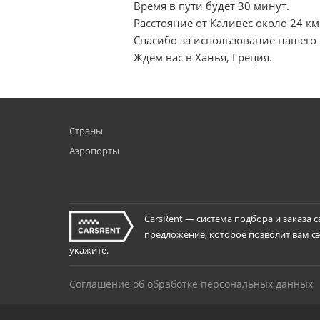
Время в пути будет 30 минут.
Расстояние от Каливес около 24 км
Спасибо за использование нашего 
Ждем вас в Ханья, Греция.
Страны
Аэропорты
CarsRent — система подбора и заказа 
предложение, которое позволит вам сэк
укажите.
Соглашение об обработке персональных данных