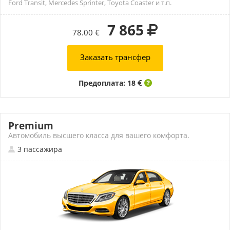
Ford Transit, Mercedes Sprinter, Toyota Coaster и т.п.
7 865
78.00 €
Заказать трансфер
Предоплата: 18
Premium
Автомобиль высшего класса для вашего комфорта.
3 пассажира