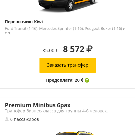
Перевозчик: Kiwi
Ford Transit (1-16), Mercedes Sprinter (1-16), Peugeot Boxer (1-16) и
т.п.
8 572
85.00 €
Заказать трансфер
Предоплата: 20
Premium Minibus 6pax
Трансфер бизнес-класса для группы 4-6 человек.
6 пассажиров