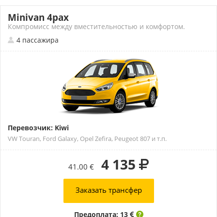
Minivan 4pax
Компромисс между вместительностью и комфортом.
4 пассажира
Перевозчик: Kiwi
VW Touran, Ford Galaxy, Opel Zefira, Peugeot 807 и т.п.
4 135
41.00 €
Заказать трансфер
Предоплата: 13