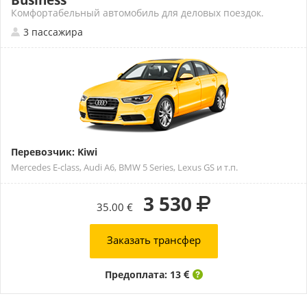
Business
Комфортабельный автомобиль для деловых поездок.
3 пассажира
Перевозчик: Kiwi
Mercedes E-class, Audi A6, BMW 5 Series, Lexus GS и т.п.
3 530
35.00 €
Заказать трансфер
Предоплата: 13