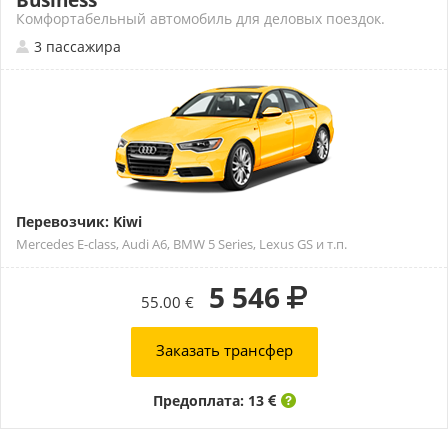
Business
Комфортабельный автомобиль для деловых поездок.
3 пассажира
Перевозчик: Kiwi
Mercedes E-class, Audi A6, BMW 5 Series, Lexus GS и т.п.
5 546
55.00 €
Заказать трансфер
Предоплата: 13