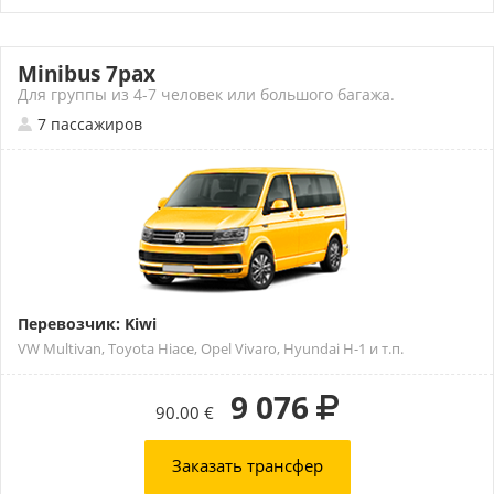
Minibus 7pax
Для группы из 4-7 человек или большого багажа.
7 пассажиров
Перевозчик: Kiwi
VW Multivan, Toyota Hiace, Opel Vivaro, Hyundai H-1 и т.п.
9 076
90.00 €
Заказать трансфер