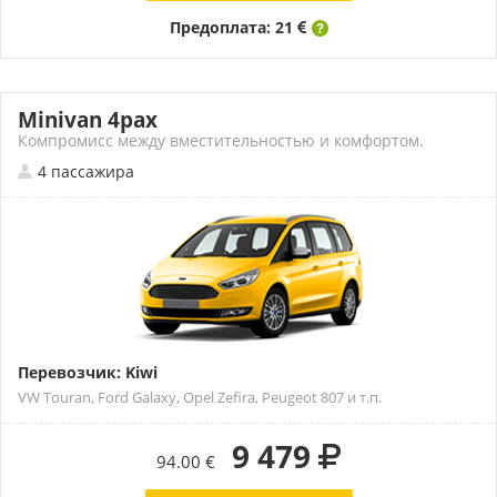
Предоплата: 21
Minivan 4pax
Компромисс между вместительностью и комфортом.
4 пассажира
Перевозчик: Kiwi
VW Touran, Ford Galaxy, Opel Zefira, Peugeot 807 и т.п.
9 479
94.00 €