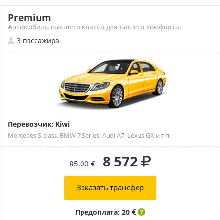
Premium
Автомобиль высшего класса для вашего комфорта.
3 пассажира
Перевозчик: Kiwi
Mercedes S-class, BMW 7 Series, Audi A7, Lexus GX и т.п.
8 572
85.00 €
Заказать трансфер
Предоплата: 20