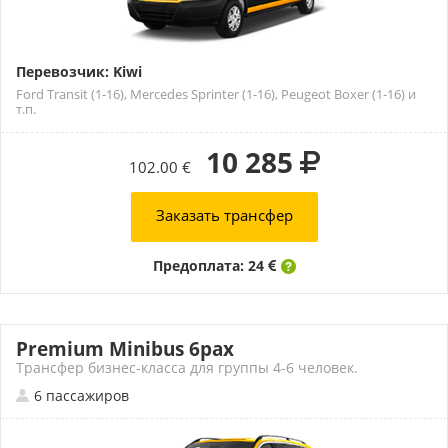
Перевозчик: Kiwi
Ford Transit (1-16), Mercedes Sprinter (1-16), Peugeot Boxer (1-16) и
т.п.
10 285
102.00 €
Заказать трансфер
Предоплата: 24
Premium Minibus 6pax
Трансфер бизнес-класса для группы 4-6 человек.
6 пассажиров