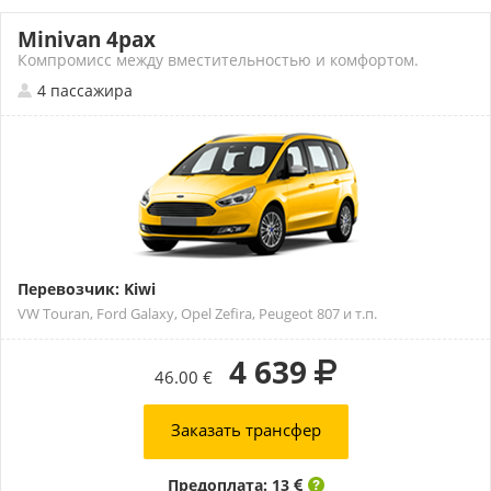
Minivan 4pax
Компромисс между вместительностью и комфортом.
4 пассажира
Перевозчик: Kiwi
VW Touran, Ford Galaxy, Opel Zefira, Peugeot 807 и т.п.
4 639
46.00 €
Заказать трансфер
Предоплата: 13