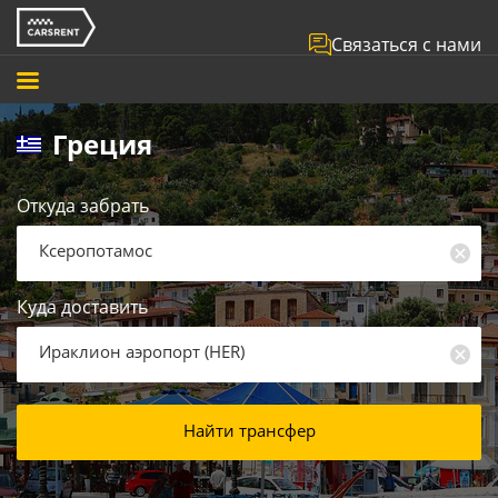
Связаться с нами
Греция
Откуда забрать
Ксеропотамос
Куда доставить
Ираклион аэропорт
(
HER
)
Найти трансфер