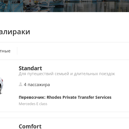
алираки
атные
Standart
Для путешествий семьей и длительных поездок
4 пассажира
Перевозчик: Rhodes Private Transfer Services
Mercedes E class
Comfort