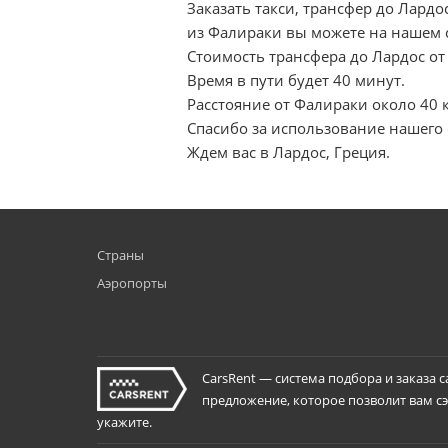
Заказать такси, трансфер до Лардо
из Фалираки вы можете на нашем 
Стоимость трансфера до Лардос от 
Время в пути будет 40 минут.
Расстояние от Фалираки около 40 
Спасибо за использование нашего 
Ждем вас в Лардос, Греция.
Страны
Аэропорты
CarsRent — система подбора и заказа 
предложение, которое позволит вам сэк
укажите.