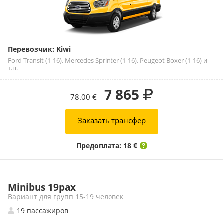
Перевозчик: Kiwi
Ford Transit (1-16), Mercedes Sprinter (1-16), Peugeot Boxer (1-16) и
т.п.
7 865
78.00 €
Заказать трансфер
Предоплата: 18
Minibus 19pax
Вариант для групп 15-19 человек
19 пассажиров