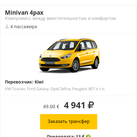
Minivan 4pax
Компромисс между вместительностью и комфортом.
4 пассажира
Перевозчик: Kiwi
VW Touran, Ford Galaxy, Opel Zefira, Peugeot 807 и т.п.
4 941
49.00 €
Заказать трансфер
Предоплата: 13