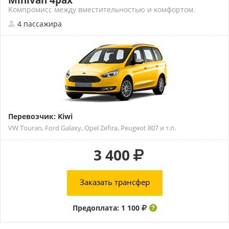
Minivan 4pax
Компромисс между вместительностью и комфортом.
4 пассажира
Перевозчик: Kiwi
VW Touran, Ford Galaxy, Opel Zefira, Peugeot 807 и т.п.
3 400
Заказать трансфер
Предоплата: 1 100