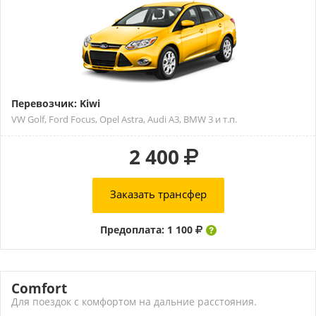
Перевозчик: Kiwi
VW Golf, Ford Focus, Opel Astra, Audi A3, BMW 3 и т.п.
2 400
Заказать трансфер
Предоплата: 1 100
Comfort
Для поездок с комфортом на дальние расстояния.