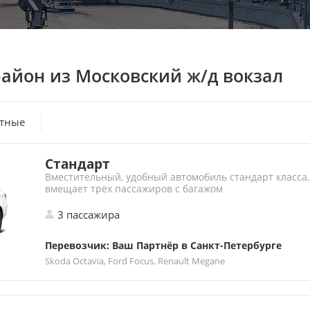
район
из Московский ж/д вокзал
атные
Стандарт
Вместительный, удобный автомобиль стандарт класса,
вмещает трёх пассажиров с багажом
3 пассажира
Перевозчик: Ваш Партнёр в Санкт-Петербурге
Skoda Octavia, Ford Focus, Renault Megane