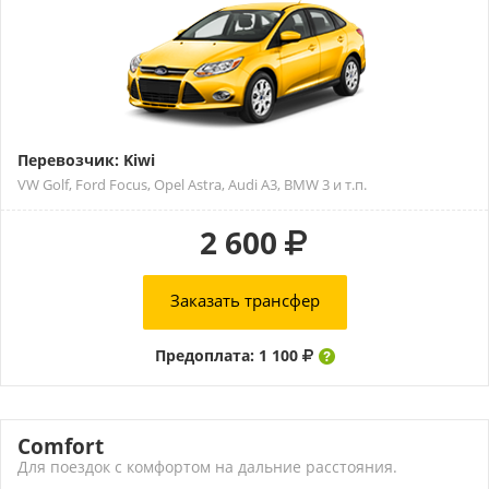
Перевозчик: Kiwi
VW Golf, Ford Focus, Opel Astra, Audi A3, BMW 3 и т.п.
2 600
Заказать трансфер
Предоплата: 1 100
Comfort
Для поездок с комфортом на дальние расстояния.