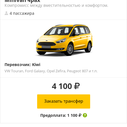
Minivan 4pax
Компромисс между вместительностью и комфортом.
4 пассажира
Перевозчик: Kiwi
VW Touran, Ford Galaxy, Opel Zefira, Peugeot 807 и т.п.
4 100
Заказать трансфер
Предоплата: 1 100