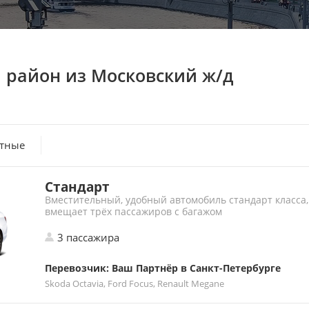
й район
из Московский ж/д
атные
Стандарт
Вместительный, удобный автомобиль стандарт класса,
вмещает трёх пассажиров с багажом
3 пассажира
Перевозчик: Ваш Партнёр в Санкт-Петербурге
Skoda Octavia, Ford Focus, Renault Megane