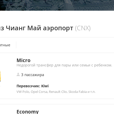
из Чианг Май аэропорт
(CNX)
атные
Micro
Недорогой трансфер для пары или семьи с ребенком.
3 пассажира
Перевозчик: Kiwi
VW Polo, Opel Corsa, Renault Clio, Skoda Fabia и т.п.
Economy