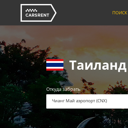
ПОИСК
Таиланд
Откуда забрать
Чианг Май аэропорт
(
CNX
)