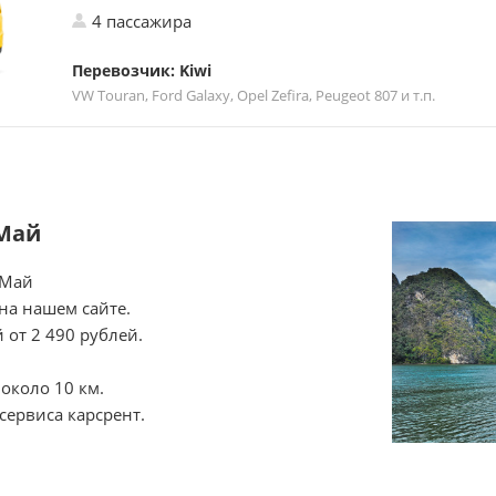
4 пассажира
Перевозчик: Kiwi
VW Touran, Ford Galaxy, Opel Zefira, Peugeot 807 и т.п.
 Май
 Май
на нашем сайте.
 от 2 490 рублей.
около 10 км.
сервиса карсрент.