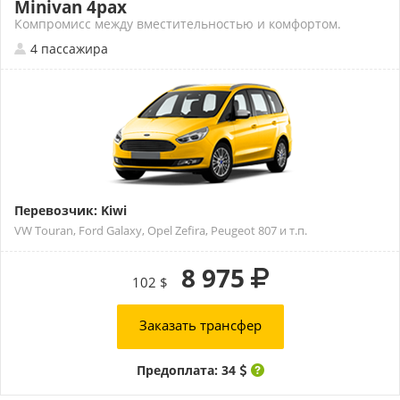
Minivan 4pax
Компромисс между вместительностью и комфортом.
4 пассажира
Перевозчик: Kiwi
VW Touran, Ford Galaxy, Opel Zefira, Peugeot 807 и т.п.
8 975
102 $
Заказать трансфер
Предоплата: 34