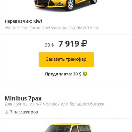
Перевозчик: Kiwi
VW Golf, Ford Focus, Opel Astra, Audi A3, BMW 3 и т.п.
7 919
90 $
Заказать трансфер
Предоплата: 30
Minibus 7pax
Для группы из 4-7 человек или большого багажа.
7 пассажиров