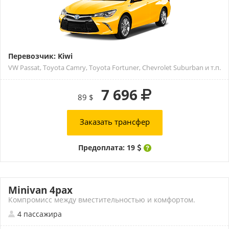
Перевозчик: Kiwi
VW Passat, Toyota Camry, Toyota Fortuner, Chevrolet Suburban и т.п.
7 696
89 $
Заказать трансфер
Предоплата: 19
Minivan 4pax
Компромисс между вместительностью и комфортом.
4 пассажира