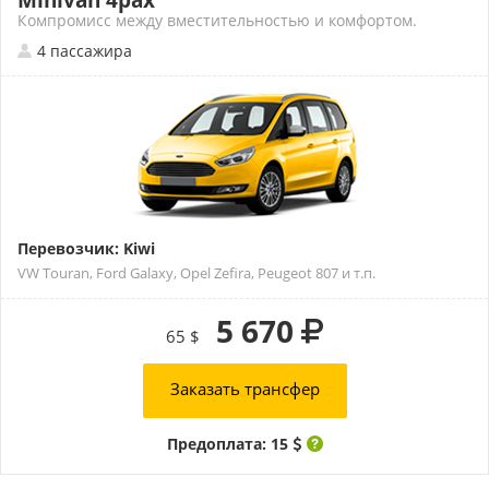
Minivan 4pax
Компромисс между вместительностью и комфортом.
4 пассажира
Перевозчик: Kiwi
VW Touran, Ford Galaxy, Opel Zefira, Peugeot 807 и т.п.
5 670
65 $
Заказать трансфер
Предоплата: 15