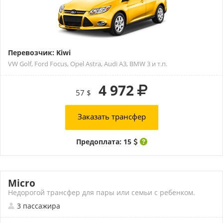
Перевозчик: Kiwi
VW Golf, Ford Focus, Opel Astra, Audi A3, BMW 3 и т.п.
4 972
57 $
Заказать трансфер
Предоплата: 15
Micro
Недорогой трансфер для пары или семьи с ребенком.
3 пассажира