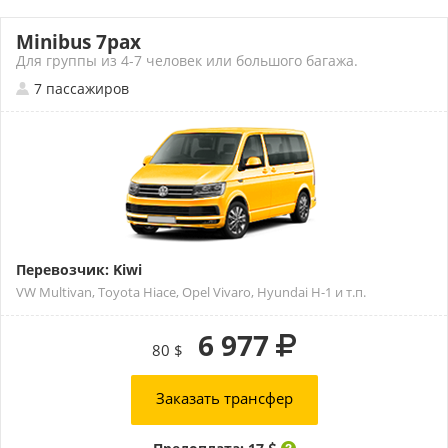
Minibus 7pax
Для группы из 4-7 человек или большого багажа.
7 пассажиров
Перевозчик: Kiwi
VW Multivan, Toyota Hiace, Opel Vivaro, Hyundai H-1 и т.п.
6 977
80 $
Заказать трансфер