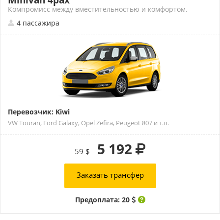
Minivan 4pax
Компромисс между вместительностью и комфортом.
4 пассажира
Перевозчик: Kiwi
VW Touran, Ford Galaxy, Opel Zefira, Peugeot 807 и т.п.
5 192
59 $
Заказать трансфер
Предоплата: 20