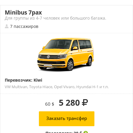
Minibus 7pax
Для группы из 4-7 человек или большого багажа.
7 пассажиров
Перевозчик: Kiwi
VW Multivan, Toyota Hiace, Opel Vivaro, Hyundai H-1 и т.п.
5 280
60 $
Заказать трансфер