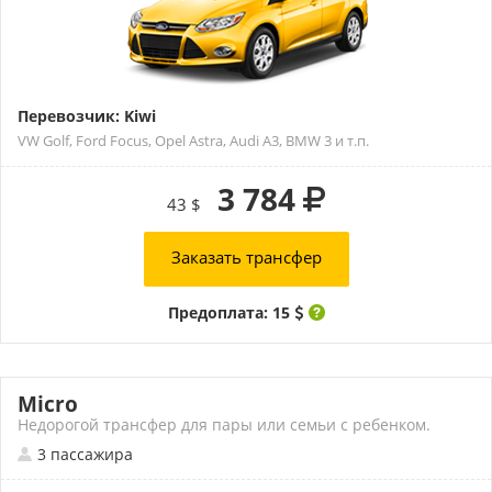
Перевозчик: Kiwi
VW Golf, Ford Focus, Opel Astra, Audi A3, BMW 3 и т.п.
3 784
43 $
Заказать трансфер
Предоплата: 15
Micro
Недорогой трансфер для пары или семьи с ребенком.
3 пассажира