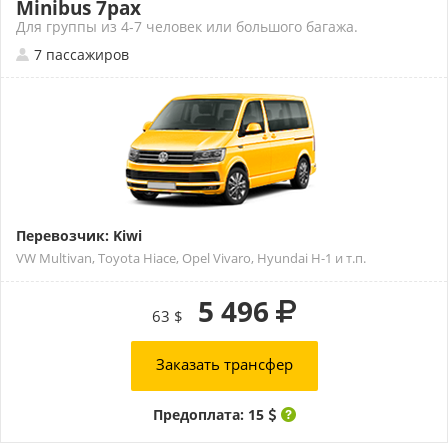
Minibus 7pax
Для группы из 4-7 человек или большого багажа.
7 пассажиров
Перевозчик: Kiwi
VW Multivan, Toyota Hiace, Opel Vivaro, Hyundai H-1 и т.п.
5 496
63 $
Заказать трансфер
Предоплата: 15