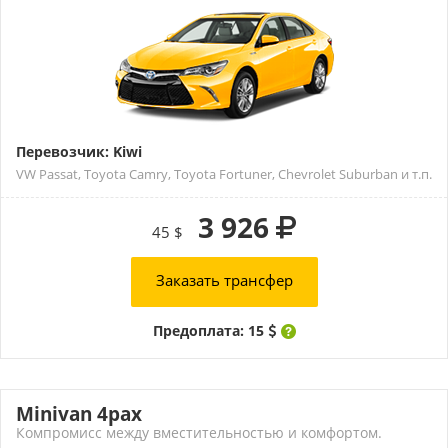
Перевозчик: Kiwi
VW Passat, Toyota Camry, Toyota Fortuner, Chevrolet Suburban и т.п.
3 926
45 $
Заказать трансфер
Предоплата: 15
Minivan 4pax
Компромисс между вместительностью и комфортом.