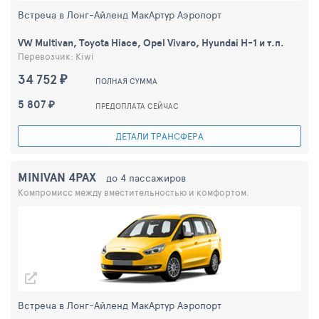
Встреча в Лонг-Айленд МакАртур Aэропорт
VW Multivan, Toyota Hiace, Opel Vivaro, Hyundai H-1 и т.п.
Перевозчик: Kiwi
34 752 ₽
ПОЛНАЯ СУММА
5 807 ₽
ПРЕДОПЛАТА СЕЙЧАС
ДЕТАЛИ ТРАНСФЕРА
MINIVAN 4PAX
до 4 пассажиров
Компромисс между вместительностью и комфортом.
Встреча в Лонг-Айленд МакАртур Aэропорт