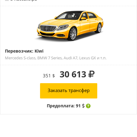
Перевозчик: Kiwi
Mercedes S-class, BMW 7 Series, Audi A7, Lexus GX и т.п.
30 613
351 $
Заказать трансфер
Предоплата: 91