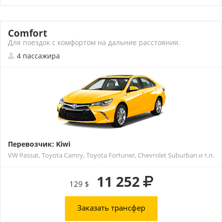
Comfort
Для поездок с комфортом на дальние расстояния.
4 пассажира
Перевозчик: Kiwi
VW Passat, Toyota Camry, Toyota Fortuner, Chevrolet Suburban и т.п.
11 252
129 $
Заказать трансфер