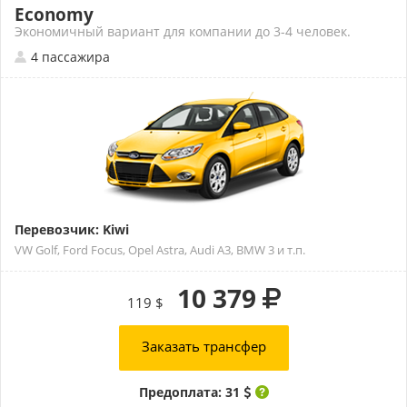
Economy
Экономичный вариант для компании до 3-4 человек.
4 пассажира
Перевозчик: Kiwi
VW Golf, Ford Focus, Opel Astra, Audi A3, BMW 3 и т.п.
10 379
119 $
Заказать трансфер
Предоплата: 31