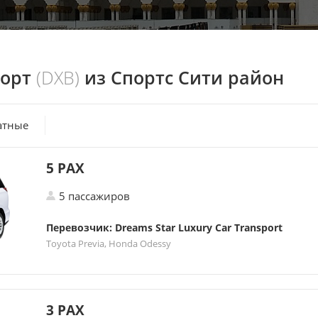
порт
(DXB)
из Спортс Сити район
атные
5 PAX
5 пассажиров
Перевозчик: Dreams Star Luxury Car Transport
Toyota Previa, Honda Odessy
3 PAX