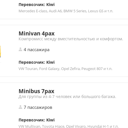
Перевозчик: Kiwi
Mercedes E-class, Audi A6, BMW 5 Series, Lexus GS и т.п.
Minivan 4pax
Компромисс между вместительностью и комфортом.
4 пассажира
Перевозчик: Kiwi
VW Touran, Ford Galaxy, Opel Zefira, Peugeot 807 и т.п.
Minibus 7pax
Для группы из 4-7 человек или большого багажа.
7 пассажиров
Перевозчик: Kiwi
VW Multivan, Toyota Hiace, Opel Vivaro, Hyundai H-1 и т.п.