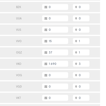
0
0
BZK
0
0
UUA
0
0
VUS
15
1
VVO
37
1
OGZ
1 690
3
VKO
0
0
VOG
0
0
VGD
0
0
VKT