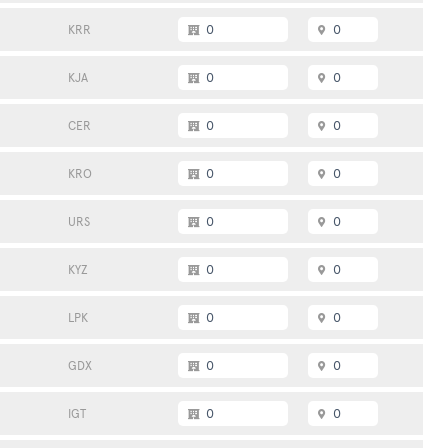
0
0
KRR
0
0
KJA
0
0
CER
0
0
KRO
0
0
URS
0
0
KYZ
0
0
LPK
0
0
GDX
0
0
IGT