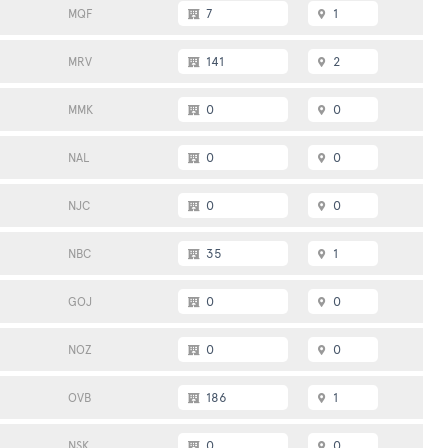
7
1
MQF
141
2
MRV
0
0
MMK
0
0
NAL
0
0
NJC
35
1
NBC
0
0
GOJ
0
0
NOZ
186
1
OVB
0
0
NSK