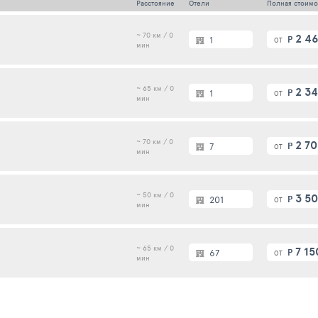
Расстояние
Отели
Полная стоимо
~ 70 км / 0
2 4
1
Р
ОТ
мин
~ 65 км / 0
2 3
1
Р
ОТ
мин
~ 70 км / 0
2 70
7
Р
ОТ
мин
~ 50 км / 0
3 5
201
Р
ОТ
мин
~ 65 км / 0
7 15
67
Р
ОТ
мин