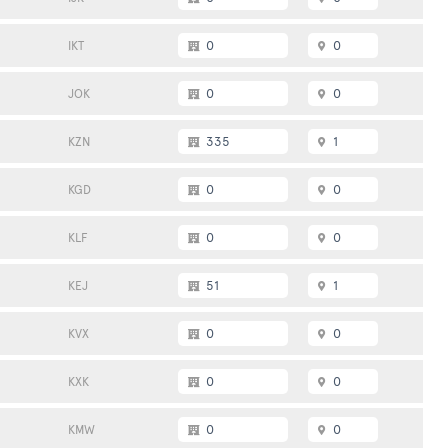
0
0
IKT
0
0
JOK
335
1
KZN
0
0
KGD
0
0
KLF
51
1
KEJ
0
0
KVX
0
0
KXK
0
0
KMW