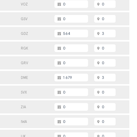
0
0
VOZ
0
0
GSV
564
3
GDZ
0
0
RGK
0
0
GRV
1 679
3
DME
0
0
SVX
0
0
ZIA
0
0
IWA
0
0
IJK