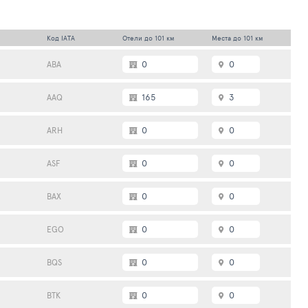
Код IATA
Отели до 101 км
Места до 101 км
0
0
ABA
165
3
AAQ
0
0
ARH
0
0
ASF
0
0
BAX
0
0
EGO
0
0
BQS
0
0
ВТК